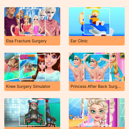
Elsa Fracture Surgery
Ear Clinic
Knee Surgery Simulator
Princess After Back Surgery