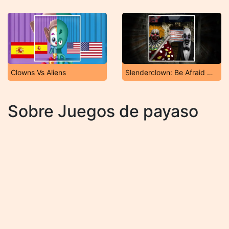
Clowns Vs Aliens
Slenderclown: Be Afraid Of It!
Sobre Juegos de payaso