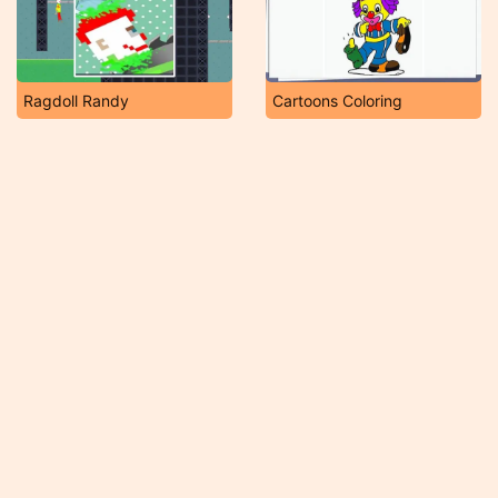
Ragdoll Randy
Cartoons Coloring