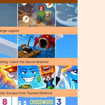
erge Lagoon
shing: Catch the Secret Brainrot
bby Escape from Tsunami Brainrot