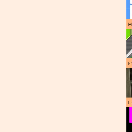
M
F
L