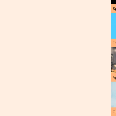
S
F
A
O