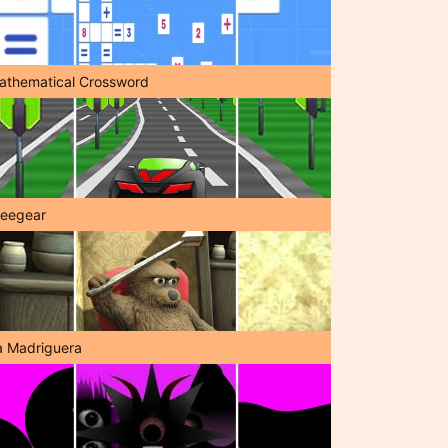
athematical Crossword
reegear
a Madriguera