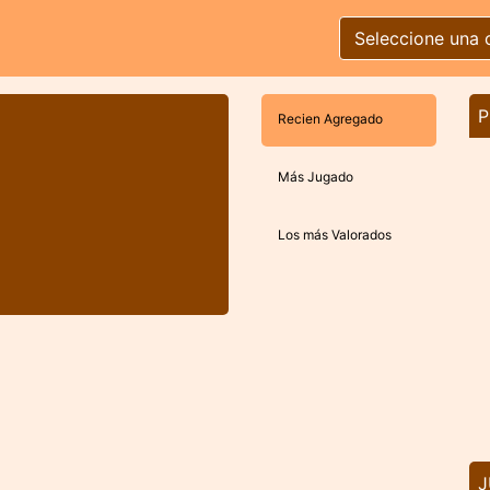
Seleccione una 
P
Recien Agregado
Más Jugado
Los más Valorados
J