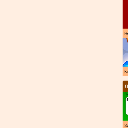
H
K
Ú
So