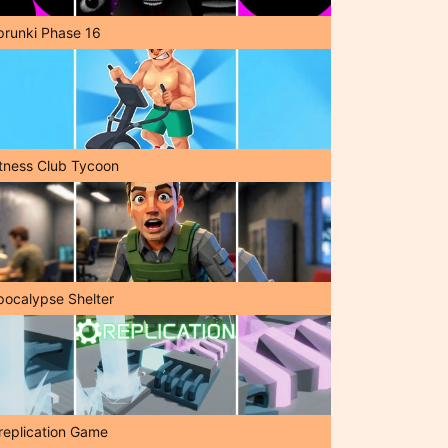
prunki Phase 16
itness Club Tycoon
pocalypse Shelter
replication Game