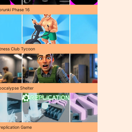
prunki Phase 16
itness Club Tycoon
pocalypse Shelter
replication Game