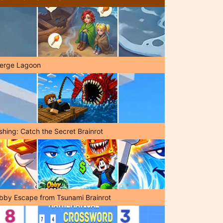
erge Lagoon
shing: Catch the Secret Brainrot
bby Escape from Tsunami Brainrot