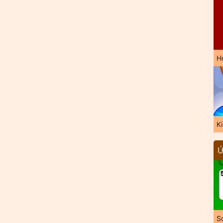
H
K
Ú
So