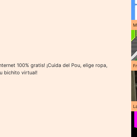
M
ernet 100% gratis! ¡Cuida del Pou, elige ropa,
F
 bichito virtual!
L