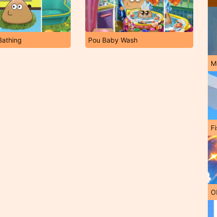
Bathing
Pou Baby Wash
M
Fi
O