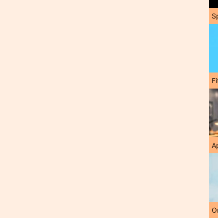
S
F
A
O