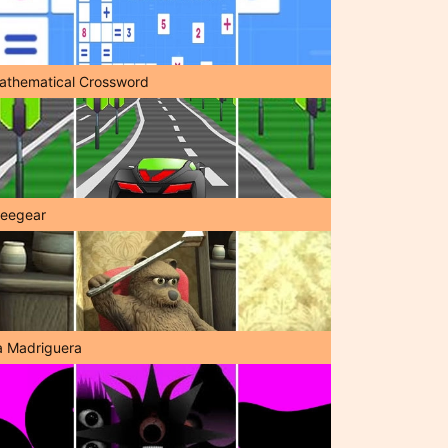
athematical Crossword
reegear
a Madriguera