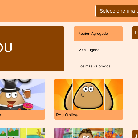
Seleccione una 
P
Recien Agregado
OU
Más Jugado
Los más Valorados
al
Pou Online
J