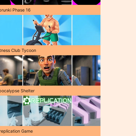
prunki Phase 16
itness Club Tycoon
pocalypse Shelter
replication Game