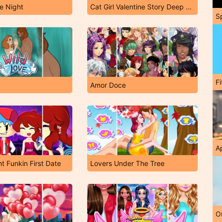
e Night
Cat Girl Valentine Story Deep Water
S
F
Amor Doce
A
t Funkin First Date
Lovers Under The Tree
O