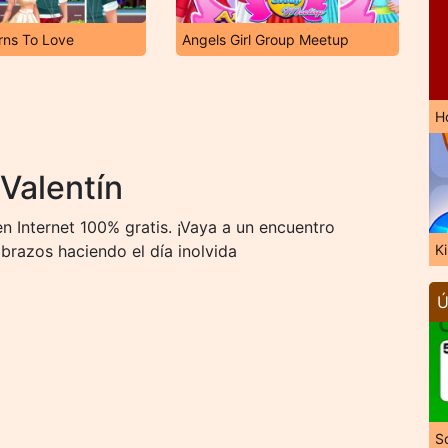
rns To Love
Angels Girl Group Meetup
H
Valentín
n Internet 100% gratis. ¡Vaya a un encuentro
brazos haciendo el día inolvida
K
Ú
So