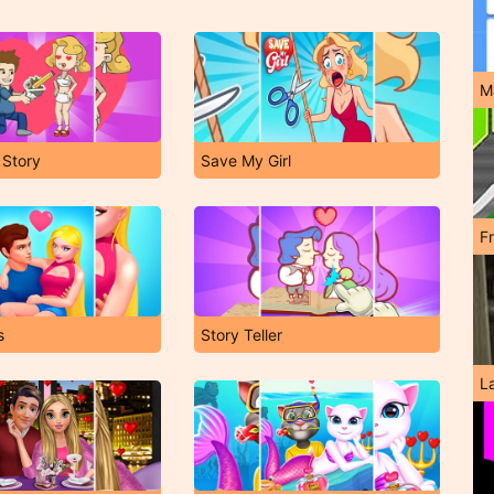
M
 Story
Save My Girl
F
s
Story Teller
L