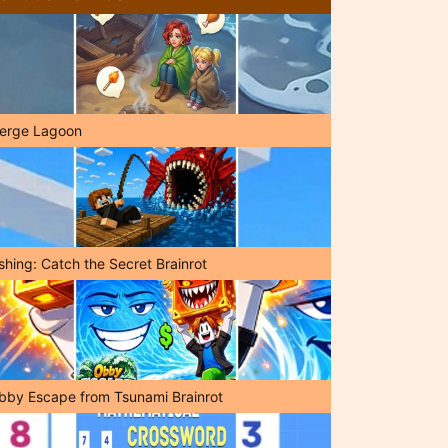
erge Lagoon
shing: Catch the Secret Brainrot
bby Escape from Tsunami Brainrot