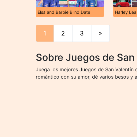
Elsa and Barbie Blind Date
Harley Lea
1
2
3
»
Final
Sobre Juegos de San 
Juega los mejores Juegos de San Valentín e
romántico con su amor, dé varios besos y a