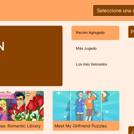
Seleccione una 
P
Recien Agregado
N
Más Jugado
Los más Valorados
ose: Romantic Library
Meet My Girlfriend Puzzles
J