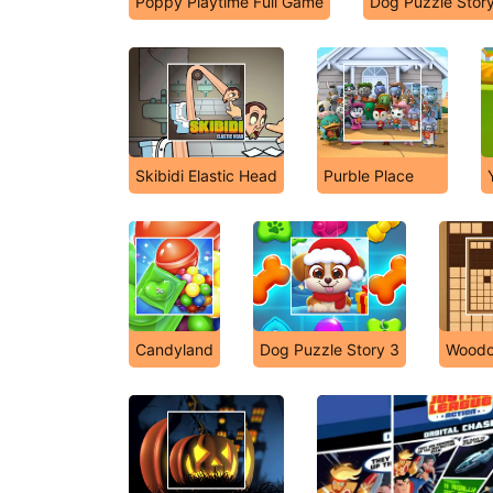
Poppy Playtime Full Game
Dog Puzzle Story
Skibidi Elastic Head
Purble Place
Candyland
Dog Puzzle Story 3
Woodo