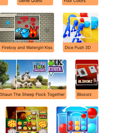
Genie Quest
Four Colors
Fireboy and Watergirl Kiss
Dice Push 3D
Shaun The Sheep Flock Together
Bloxorz