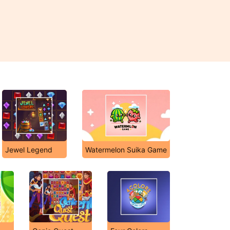
Jewel Legend
Watermelon Suika Game