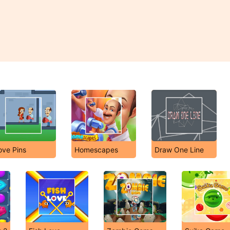
ove Pins
Homescapes
Draw One Line