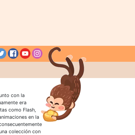
unto con la
guamente era
tas como Flash,
nimaciones en la
 consecuentemente
 una colección con