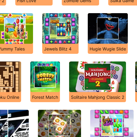
 2
Fish Love
Zombie Gems
Suika Game
Yummy Tales
Jewels Blitz 4
Hugie Wugie Slide
ku Online
Forest Match
Solitaire Mahjong Classic 2