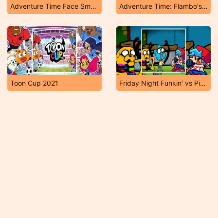
Adventure Time Face Smash
Adventure Time: Flambo's Inferno
Toon Cup 2021
Friday Night Funkin' vs Pibby Gumball & Jake