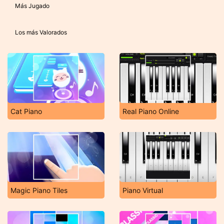
Más Jugado
Los más Valorados
Cat Piano
Real Piano Online
Magic Piano Tiles
Piano Virtual