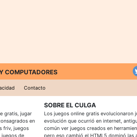
T Y COMPUTADORES
vacidad
Contacto
SOBRE EL CULGA
 gratis, jugar
Los juegos online gratis evolucionaron j
consagrados en
evolución que ocurrió en internet, anti
 friv, juegos
común ver juegos creados en herramien
, juegos de
pero eso cambió el HTML5 dominó las a