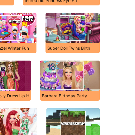
Incredible Princess Eye Art
zel Winter Fun
Super Doll Twins Birth
lly Dress Up H
Barbara Birthday Party