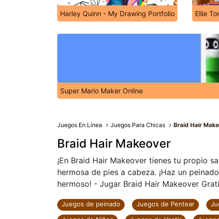
Harley Quinn - My Drawing Portfolio
Ellie T
Super Mario Maker Online
Juegos En Línea
Juegos Para Chicas
Braid Hair Mak
Braid Hair Makeover
¡En Braid Hair Makeover tienes tu propio s
hermosa de pies a cabeza. ¡Haz un peinado 
hermoso! - Jugar Braid Hair Makeover Gratis
Juegos de peinado
Juegos de Pentear
Ju