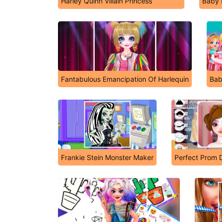
Harley Quinn Villain Princess
Baby 
Fantabulous Emancipation Of Harlequin
Bab
Frankie Stein Monster Maker
Perfect Prom 