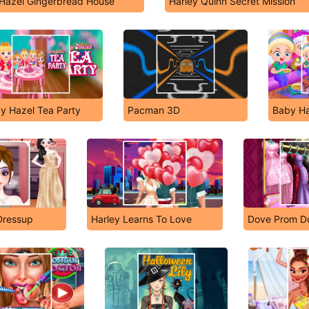
Hazel Gingerbread House
Harley Quinn Secret Mission
y Hazel Tea Party
Pacman 3D
Baby Ha
Dressup
Harley Learns To Love
Dove Prom Do