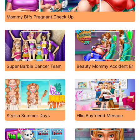
Mommy Bffs Pregnant Check Up
Super Barbie Dancer Team
Beauty Mommy Accident Er
Stylish Summer Days
Ellie Boyfriend Menace