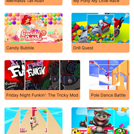
Mermaids Tail Rush
My Pony My Little Race
Candy Bubble
Drill Quest
Friday Night Funkin': The Tricky Mod
Pole Dance Battle