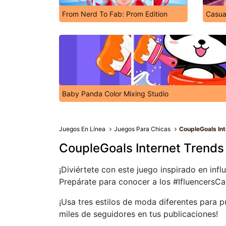
From Nerd To Fab: Prom Edition
Casua
Baby Panda Color Mixing Studio
Juegos En Línea
Juegos Para Chicas
CoupleGoals Int
CoupleGoals Internet Trends
¡Diviértete con este juego inspirado en inf
Prepárate para conocer a los #IfluencersCasa
¡Usa tres estilos de moda diferentes para pu
miles de seguidores en tus publicaciones!