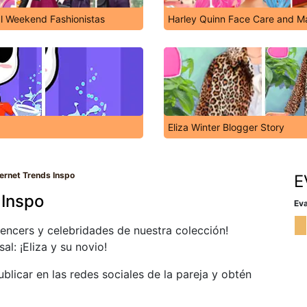
l Weekend Fashionistas
Harley Quinn Face Care and M
Eliza Winter Blogger Story
ernet Trends Inspo
E
 Inspo
Eva
luencers y celebridades de nuestra colección!
l: ¡Eliza y su novio!
blicar en las redes sociales de la pareja y obtén