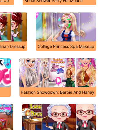
ss Up
Bridal Shower Party For Moana
arian Dressup
College Princess Spa Makeup
Fashion Showdown: Barbie And Harley