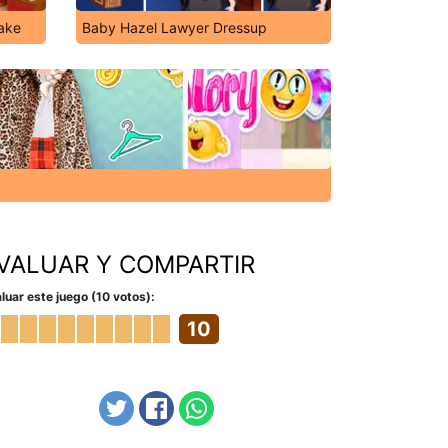
ake
Baby Hazel Lawyer Dressup
VALUAR Y COMPARTIR
luar este juego (10 votos):
10