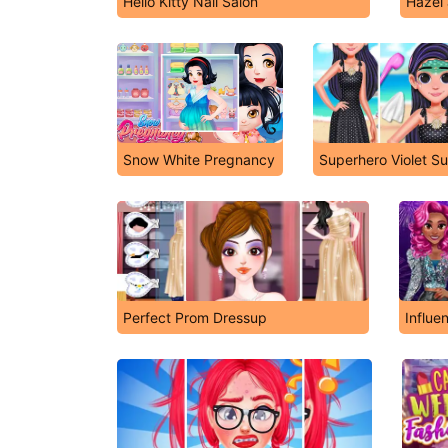
Hello Kitty Nail Salon
Hazel 
Snow White Pregnancy
Superhero Violet S
Perfect Prom Dressup
Influe