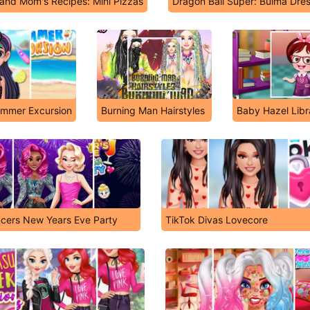
and Mom's Recipes: Mini Pizzas
Dragon Ball Super: Bulma Dre
ummer Excursion
Burning Man Hairstyles
Baby Hazel Libr
ncers New Years Eve Party
TikTok Divas Lovecore