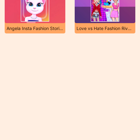
Angela Insta Fashion Stories
Love vs Hate Fashion Rivalry