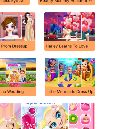
incess Eye Art
Beauty Mommy Accident Er
t Prom Dressup
Harley Learns To Love
ina Wedding
Little Mermaids Dress Up