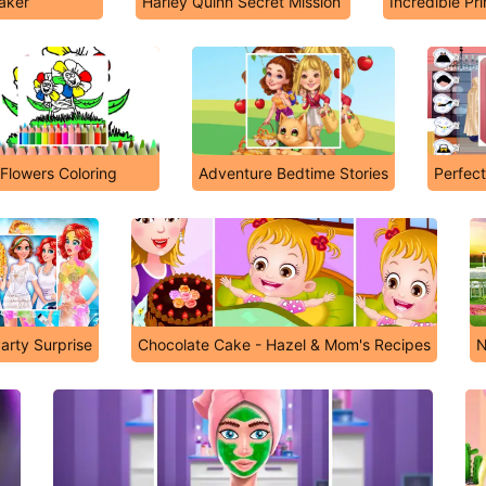
Maker
Harley Quinn Secret Mission
Incredible Pr
 Flowers Coloring
Adventure Bedtime Stories
Perfec
arty Surprise
Chocolate Cake - Hazel & Mom's Recipes
N