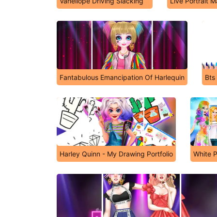
Vanellope Driving Slacking
Live Portrait 
Fantabulous Emancipation Of Harlequin
Bts
Harley Quinn - My Drawing Portfolio
White P