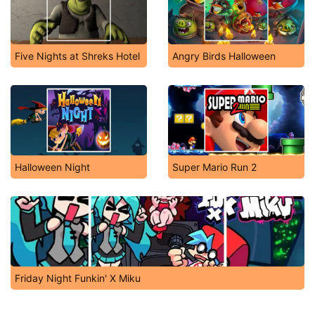
Five Nights at Shreks Hotel
Angry Birds Halloween
Halloween Night
Super Mario Run 2
Friday Night Funkin' X Miku