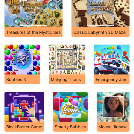
Treasures of the Mystic Sea
Classic Labyrinth 3D Maze
Bubbles 3
Mahjong Titans
Emergency Jam
BlockBuster Game
Smarty Bubbles
Moana Jigsaw