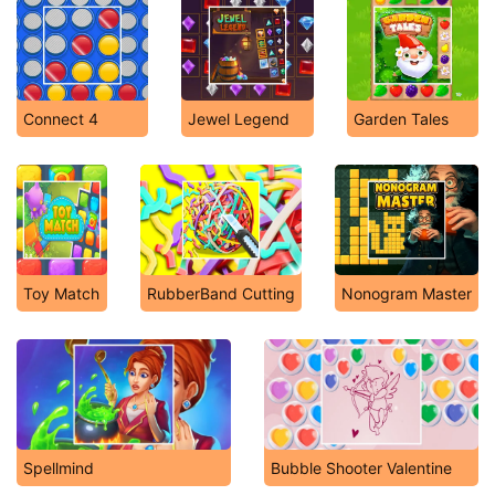
Connect 4
Jewel Legend
Garden Tales
Toy Match
RubberBand Cutting
Nonogram Master
Spellmind
Bubble Shooter Valentine