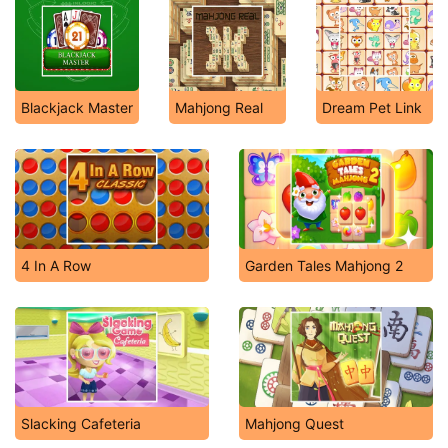
Blackjack Master
Mahjong Real
Dream Pet Link
4 In A Row
Garden Tales Mahjong 2
Slacking Cafeteria
Mahjong Quest