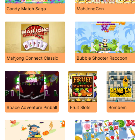
Candy Match Saga
MahJongCon
Mahjong Connect Classic
Bubble Shooter Raccoon
Space Adventure Pinball
Fruit Slots
Bombem