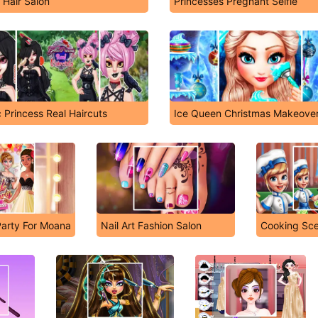
 Hair Salon
Princesses Pregnant Selfie
 Princess Real Haircuts
Ice Queen Christmas Makeove
Party For Moana
Nail Art Fashion Salon
Cooking Sc