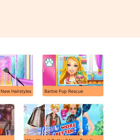
 New Hairstyles
Barbie Pup Rescue