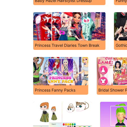
Baby Hazel Hairstylist Dressup
Funny
Princess Travel Diaries Town Break
Gothic
Princess Fanny Packs
Bridal Shower 