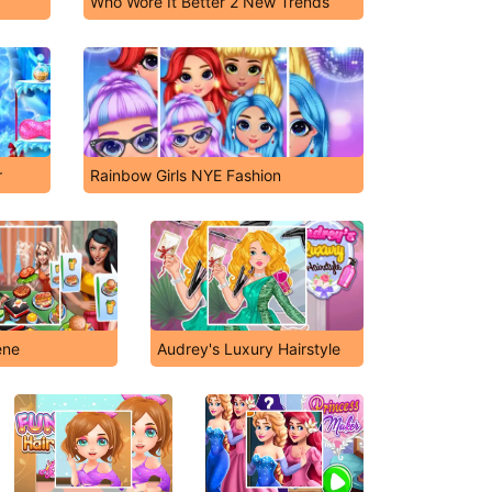
Who Wore It Better 2 New Trends
r
Rainbow Girls NYE Fashion
ene
Audrey's Luxury Hairstyle