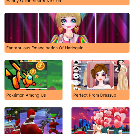
Harley Quinn Secret Mission
Fantabulous Emancipation Of Harlequin
Pokémon Among Us
Perfect Prom Dressup