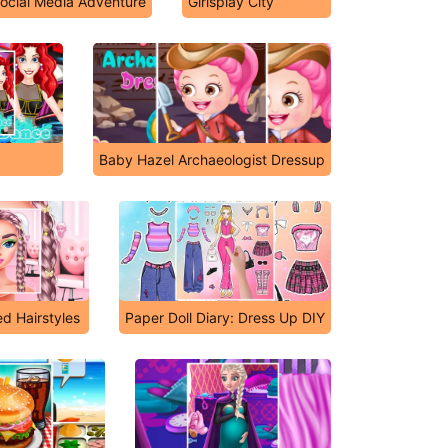
Social Media Adventure
Girlsplay City
Baby Hazel Archaeologist Dressup
ed Hairstyles
Paper Doll Diary: Dress Up DIY