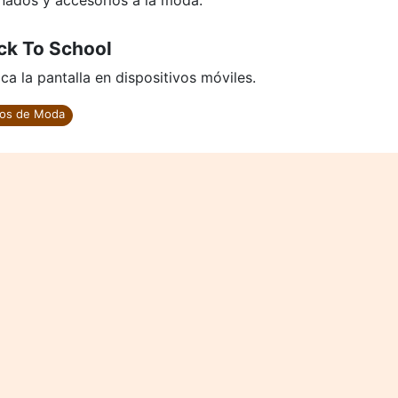
inados y accesorios a la moda.
ck To School
ca la pantalla en dispositivos móviles.
os de Moda