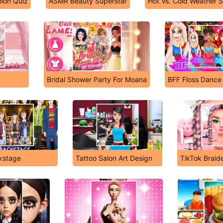
hion Quiz
ASMR Beauty Superstar
Hot Vs. Cold Weather 
Bridal Shower Party For Moana
BFF Floss Dance
kstage
Tattoo Salon Art Design
TikTok Braid