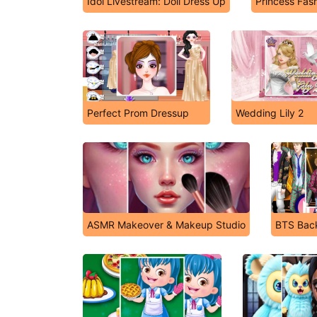
Idol Livestream: Doll Dress Up
Princess Fas
Perfect Prom Dressup
Wedding Lily 2
ASMR Makeover & Makeup Studio
BTS Bac