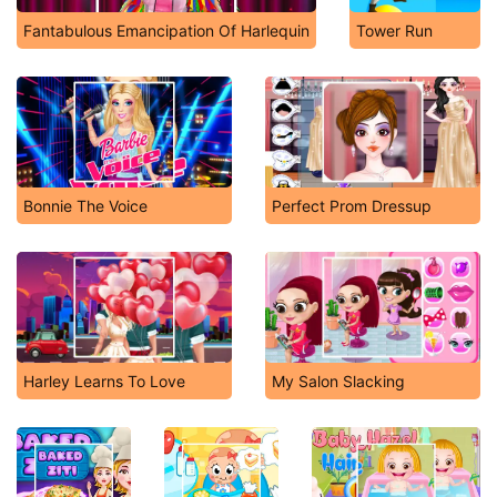
Fantabulous Emancipation Of Harlequin
Tower Run
Bonnie The Voice
Perfect Prom Dressup
Harley Learns To Love
My Salon Slacking