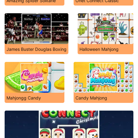
Amazing Spider Solitarie
Onet Connect Classic
James Buster Douglas Boxing
Halloween Mahjong
Mahjongg Candy
Candy Mahjong