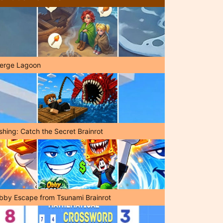
erge Lagoon
shing: Catch the Secret Brainrot
bby Escape from Tsunami Brainrot