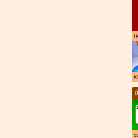
H
K
Ú
So