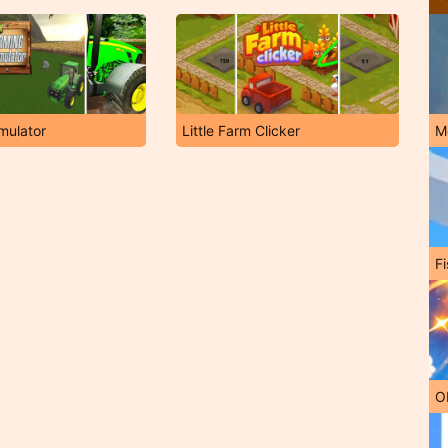
mulator
Little Farm Clicker
M
Fi
O