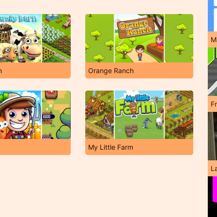
M
n
Orange Ranch
F
My Little Farm
L