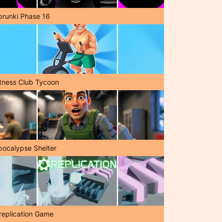
prunki Phase 16
itness Club Tycoon
pocalypse Shelter
replication Game