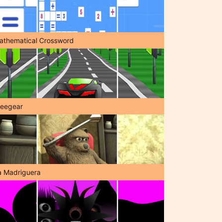
athematical Crossword
reegear
a Madriguera