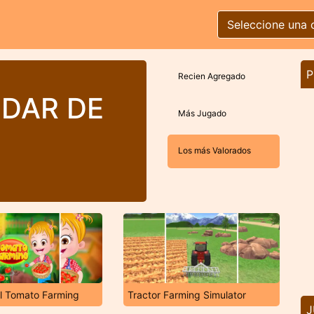
Seleccione una 
P
Recien Agregado
IDAR DE
Más Jugado
Los más Valorados
l Tomato Farming
Tractor Farming Simulator
J