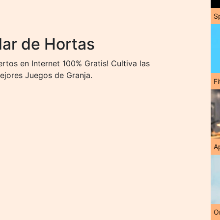
S
ar de Hortas
tos en Internet 100% Gratis! Cultiva las
mejores Juegos de Granja.
F
A
O