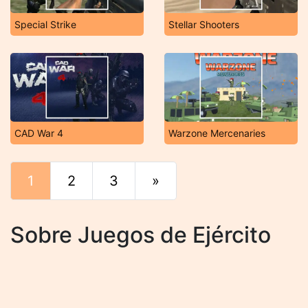
Special Strike
Stellar Shooters
CAD War 4
Warzone Mercenaries
1
2
3
»
Final
Sobre Juegos de Ejército