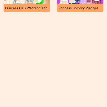
Princess Girls Wedding Trip
Princess Sorority Pledges