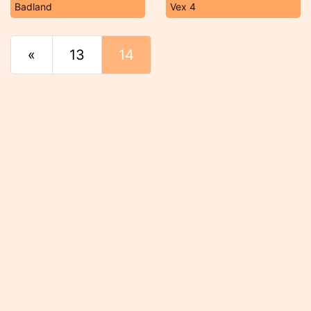
Badland
Vex 4
«
Principio
13
14