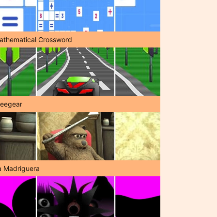
athematical Crossword
reegear
a Madriguera