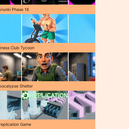
prunki Phase 16
itness Club Tycoon
pocalypse Shelter
replication Game