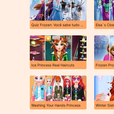
Quiz Frozen: Você sabe tudo sobre o filme?
Elsa`s Clo
Ice Princess Real Haircuts
Frozen Pr
Washing Your Hands Princess
Winter Sis