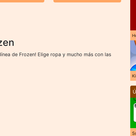
H
zen
línea de Frozen! Elige ropa y mucho más con las
K
Ú
So