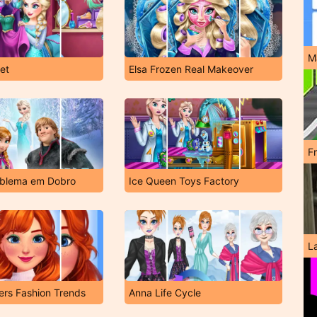
M
set
Elsa Frozen Real Makeover
F
oblema em Dobro
Ice Queen Toys Factory
L
ters Fashion Trends
Anna Life Cycle