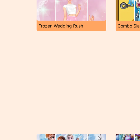
Frozen Wedding Rush
Combo Sla