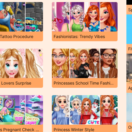
S
Tattoo Procedure
Fashionistas: Trendy Vibes
F
Lovers Surprise
Princesses School Time Fashionistas
A
O
Ice Princess Pregnant Check Up
Princess Winter Style