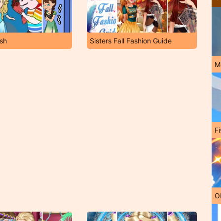
sh
Sisters Fall Fashion Guide
M
Fi
O