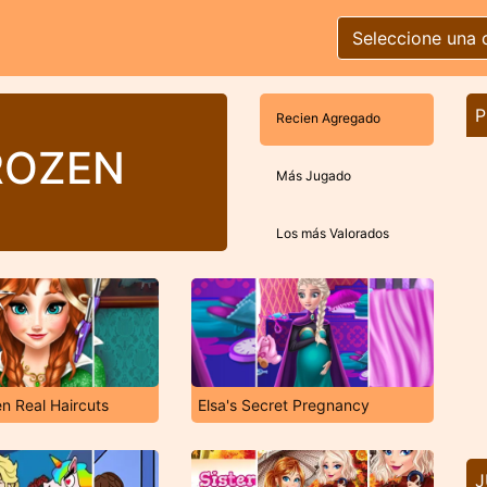
Seleccione una 
P
Recien Agregado
ROZEN
Más Jugado
Los más Valorados
n Real Haircuts
Elsa's Secret Pregnancy
J