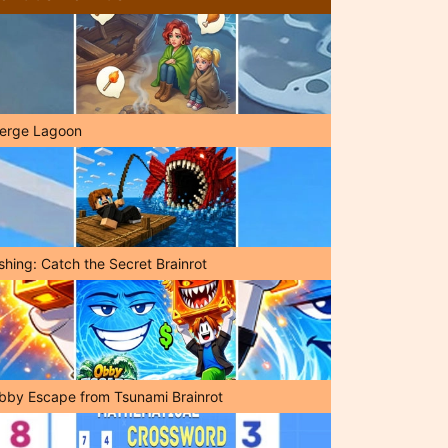
erge Lagoon
shing: Catch the Secret Brainrot
bby Escape from Tsunami Brainrot