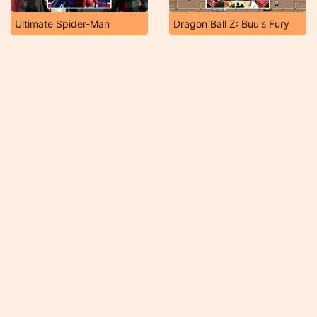
Ultimate Spider-Man
Dragon Ball Z: Buu's Fury