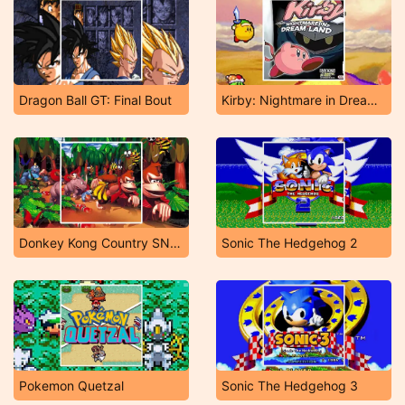
Dragon Ball GT: Final Bout
Kirby: Nightmare in Dreamland
Donkey Kong Country SNES
Sonic The Hedgehog 2
Pokemon Quetzal
Sonic The Hedgehog 3