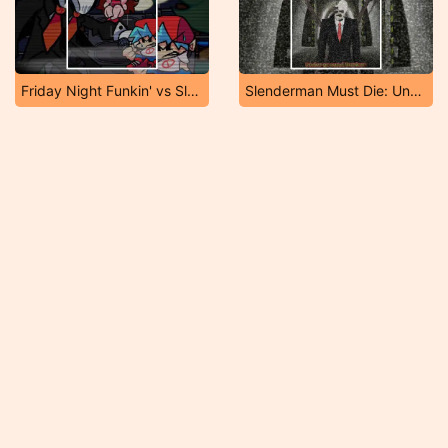
Friday Night Funkin' vs Slender
Slenderman Must Die: Underground Bunker 2021