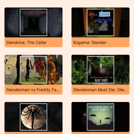
Slendrina: The Cellar
Kogama: Slender
Slenderman vs Freddy Fazbear
Slenderman Must Die: Silent Forest