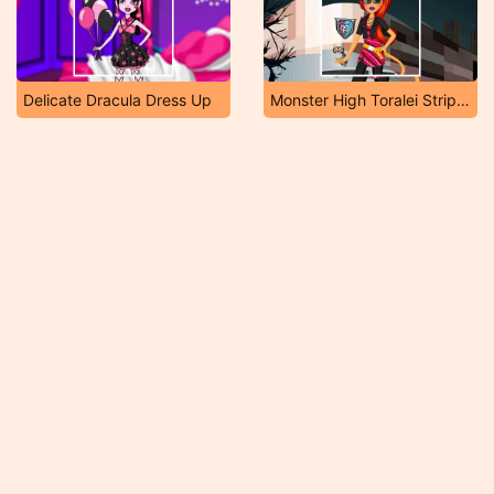
Delicate Dracula Dress Up
Monster High Toralei Stripe Shopping Dressup