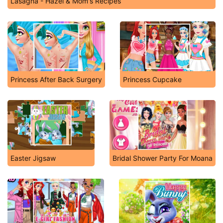
Lasagna - Hazel & Mom's Recipes
Princess After Back Surgery
Princess Cupcake
Easter Jigsaw
Bridal Shower Party For Moana