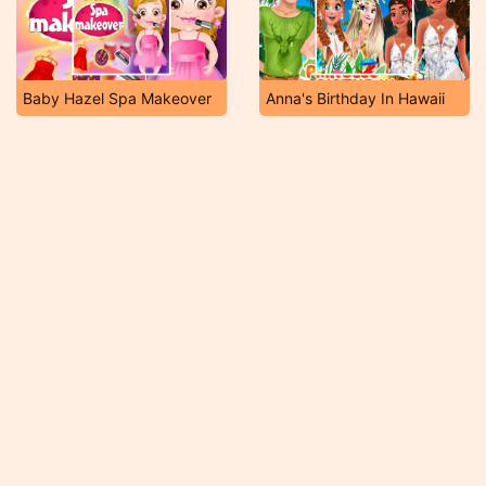
Baby Hazel Spa Makeover
Anna's Birthday In Hawaii