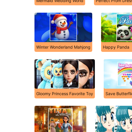
Mermaid Wedding World
Perfect Prom Dres
Winter Wonderland Mahjong
Happy Panda
Gloomy Princess Favorite Toy
Save Butterfl