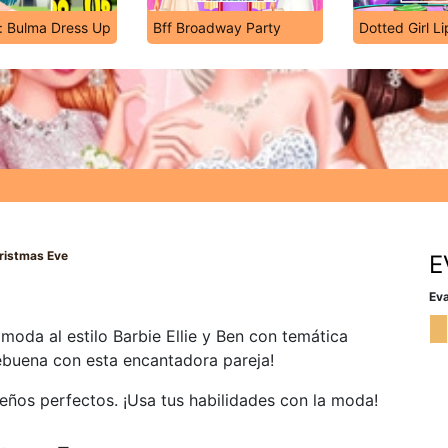
: Bulma Dress Up
Bff Broadway Party
Dotted Girl Li
hristmas Eve
E
Eva
moda al estilo Barbie Ellie y Ben con temática
ebuena con esta encantadora pareja!
deños perfectos. ¡Usa tus habilidades con la moda!