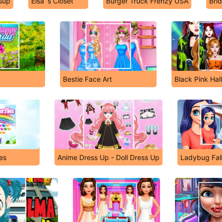
sup
Elsa`s Closet
Burger Truck Frenzy USA
Bri
Bestie Face Art
Black Pink Ha
ies
Anime Dress Up - Doll Dress Up
Ladybug Fall