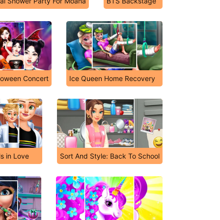
dal Shower Party For Moana
BTS Backstage
lloween Concert
Ice Queen Home Recovery
s in Love
Sort And Style: Back To School