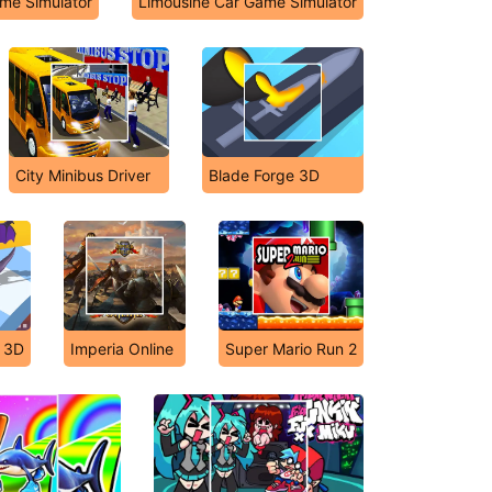
eme Simulator
Limousine Car Game Simulator
City Minibus Driver
Blade Forge 3D
 3D
Imperia Online
Super Mario Run 2