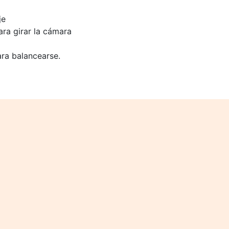
je
ara girar la cámara
ara balancearse.