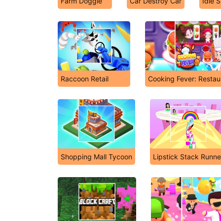
Farm Doggie
Car Destroy Car
Idle 
Raccoon Retail
Cooking Fever: Resta
Shopping Mall Tycoon
Lipstick Stack Runne