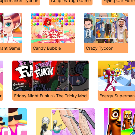
Supermarket Tycoon
Couples Yoga Game
Flying Car Extr
urant Game
Candy Bubble
Crazy Tycoon
r
Friday Night Funkin': The Tricky Mod
Energy Superman