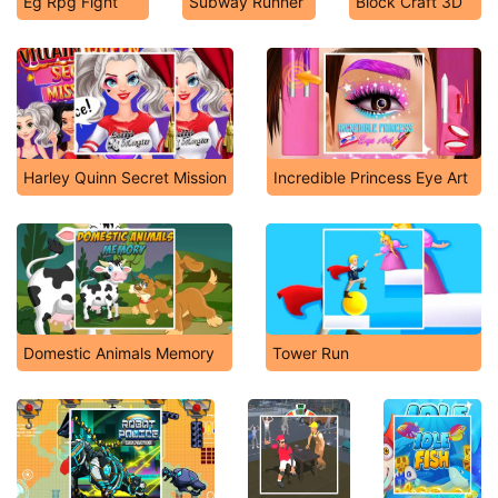
Eg Rpg Fight
Subway Runner
Block Craft 3D
Harley Quinn Secret Mission
Incredible Princess Eye Art
Domestic Animals Memory
Tower Run