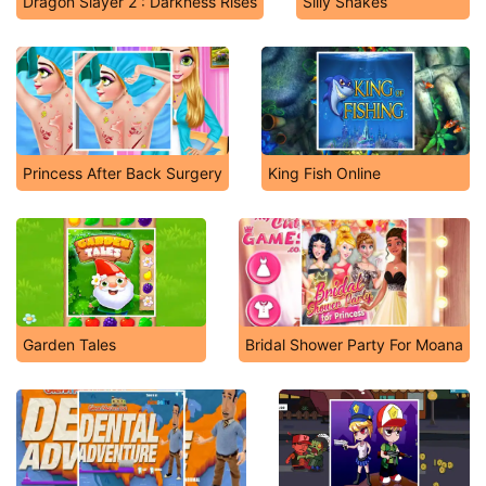
Dragon Slayer 2 : Darkness Rises
Silly Snakes
Princess After Back Surgery
King Fish Online
Garden Tales
Bridal Shower Party For Moana