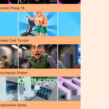
prunki Phase 16
itness Club Tycoon
pocalypse Shelter
replication Game