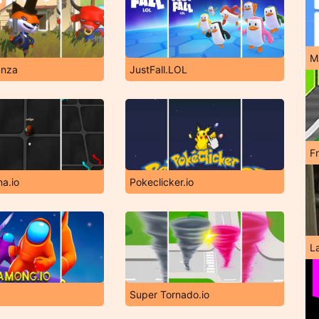
M
anza
JustFall.LOL
F
a.io
Pokeclicker.io
L
Super Tornado.io