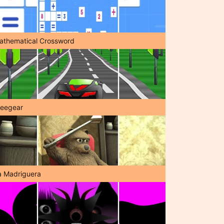
athematical Crossword
reegear
a Madriguera