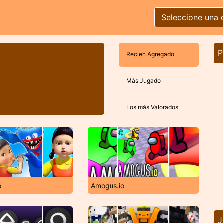
Seleccione una 
P
Recien Agregado
Más Jugado
Los más Valorados
o
Amogus.io
J