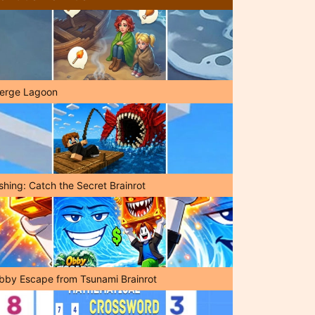
erge Lagoon
shing: Catch the Secret Brainrot
bby Escape from Tsunami Brainrot