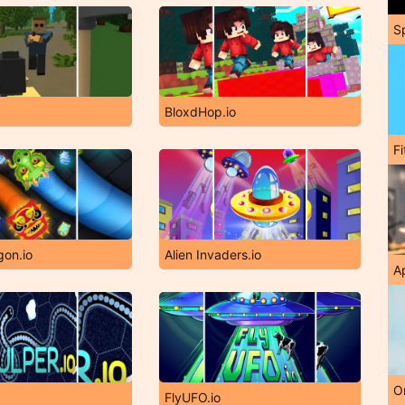
S
BloxdHop.io
F
gon.io
Alien Invaders.io
A
O
FlyUFO.io