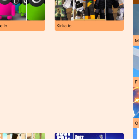
e.io
Kirka.io
M
Fi
O