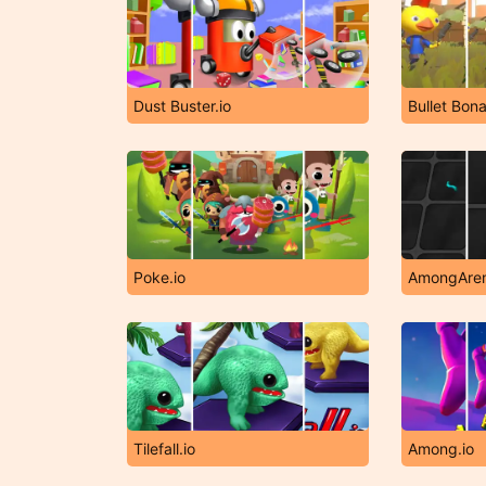
Dust Buster.io
Bullet Bon
Poke.io
AmongAren
Tilefall.io
Among.io