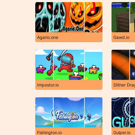
Agario.one
Gawd.io
Impostor.io
Slither Dra
Fishington.io
Gulper.io