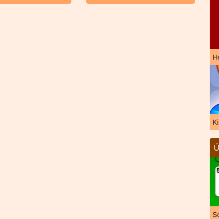
H
K
Ú
So