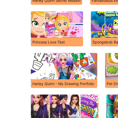
Harley Quinn Secret Mission
Fantabulous Em
Princess Love Test
Spongebob Ba
Harley Quinn - My Drawing Portfolio
Pet Dr