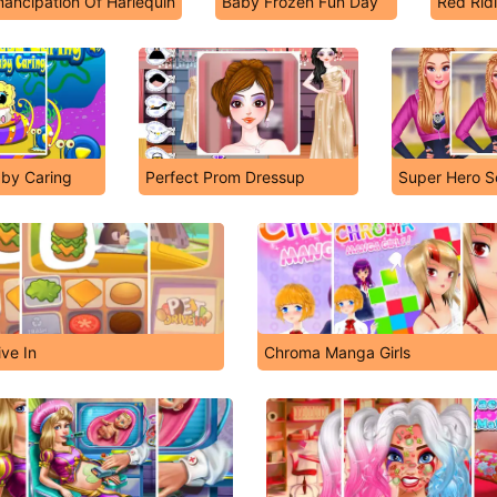
ancipation Of Harlequin
Baby Frozen Fun Day
Red Rid
by Caring
Perfect Prom Dressup
Super Hero S
ive In
Chroma Manga Girls