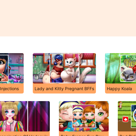
Injections
Lady and Kitty Pregnant BFFs
Happy Koala