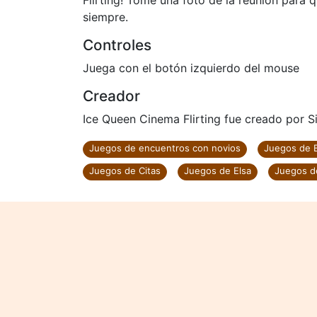
Flirting! Tome una foto de la reunión par
siempre.
Controles
Juega con el botón izquierdo del mouse
Creador
Ice Queen Cinema Flirting fue creado por S
Juegos de encuentros con novios
Juegos de 
Juegos de Citas
Juegos de Elsa
Juegos de