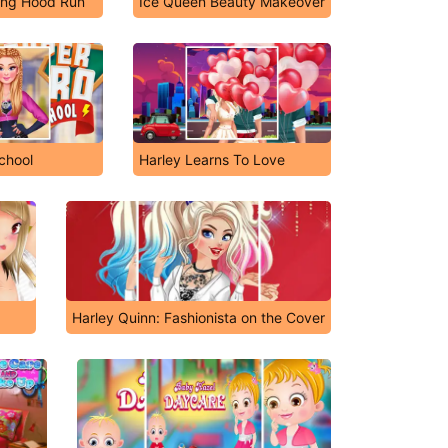
ing Hood Run
Ice Queen Beauty Makeover
chool
Harley Learns To Love
Harley Quinn: Fashionista on the Cover