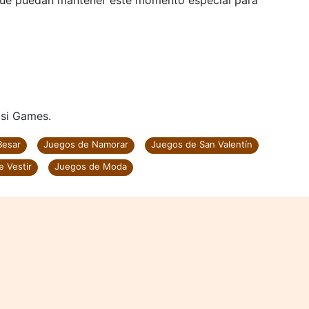
a que puedan mantener este momento especial para
isi Games.
Besar
Juegos de Namorar
Juegos de San Valentín
 Vestir
Juegos de Moda