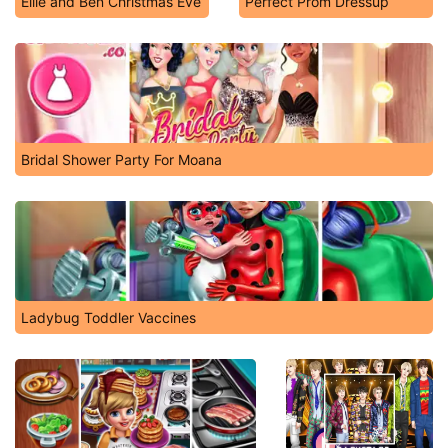
Ellie and Ben Christmas Eve
Perfect Prom Dressup
Bridal Shower Party For Moana
Ladybug Toddler Vaccines