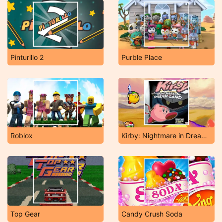
Pinturillo 2
Purble Place
Roblox
Kirby: Nightmare in Dreamland
Top Gear
Candy Crush Soda