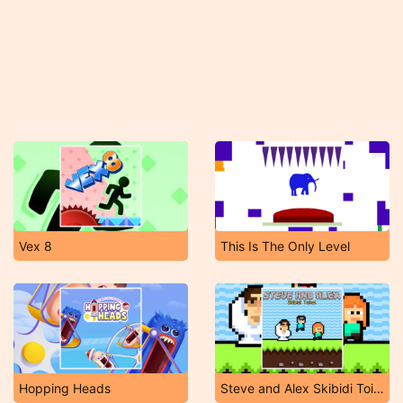
Vex 8
This Is The Only Level
Hopping Heads
Steve and Alex Skibidi Toilet