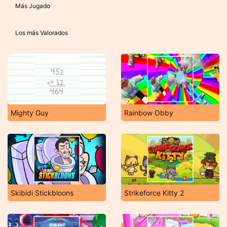
Más Jugado
Los más Valorados
Mighty Guy
Rainbow Obby
Skibidi Stickbloons
Strikeforce Kitty 2