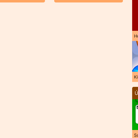
H
K
Ú
So