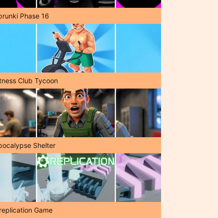
prunki Phase 16
itness Club Tycoon
pocalypse Shelter
replication Game