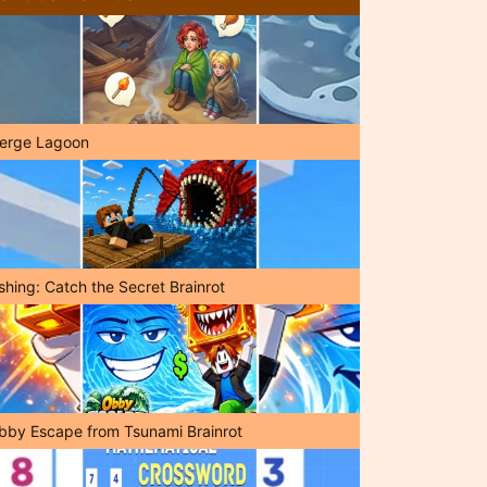
erge Lagoon
shing: Catch the Secret Brainrot
bby Escape from Tsunami Brainrot