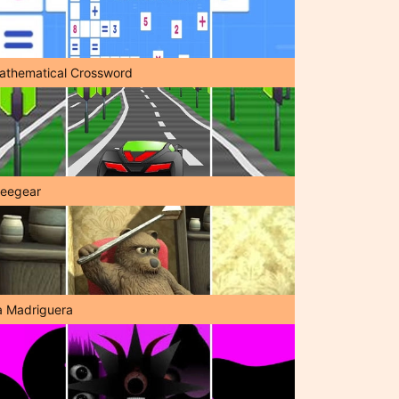
athematical Crossword
reegear
a Madriguera