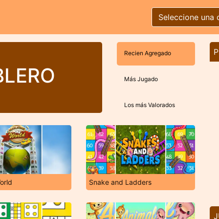
Seleccione una 
P
Recien Agregado
BLERO
Más Jugado
Los más Valorados
orld
Snake and Ladders
J