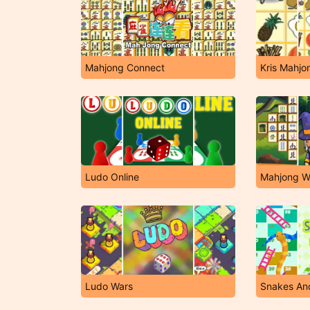
Mahjong Connect
Kris Mahjo
Ludo Online
Mahjong W
Ludo Wars
Snakes An