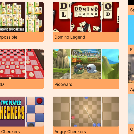
S
mpossible
Domino Legend
F
3D
Picowars
A
O
r Checkers
Angry Checkers