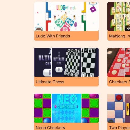
Ludo With Friends
Mahjong I
Ultimate Chess
Checkers 
Neon Checkers
Two Playe