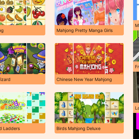
M
ng
Mahjong Pretty Manga Girls
F
izard
Chinese New Year Mahjong
L
d Ladders
Birds Mahjong Deluxe