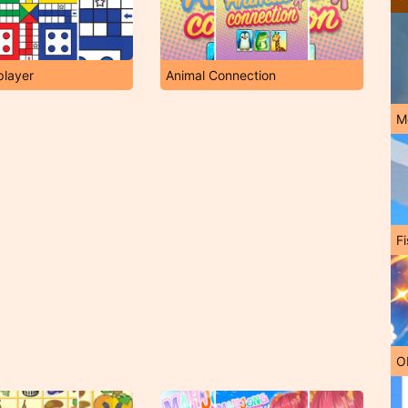
player
Animal Connection
M
Fi
O