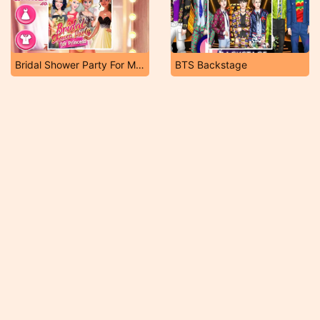
Bridal Shower Party For Moana
BTS Backstage