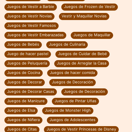
Juegos de Vestir a Barbie
Juegos de Frozen de Vestir
Juegos de Vestir Novias
Vestir y Maquillar Novias
Juegos de Vestir Famosos
Juegos de Vestir Embarazadas
Juegos de Maquillar
Juegos de Bebés
Juegos de Culinaria
Juego de hacer pastel
Juegos de Cuidar de Bebé
Juegos de Peluquería
Juegos de Arreglar la Casa
Juegos de Cocina
Juegos de hacer comida
Juegos de Decorar
Juegos de Decoración
Juegos de Decorar Casas
Juegos de Decoración
Juegos de Manicure
Juegos de Pintar Uñas
Juegos de Elsa
Juegos de Monster High
Juegos de Niñera
Juegos de Adolescentes
Juegos de Citas
Juegos de Vestir Princesas de Disney