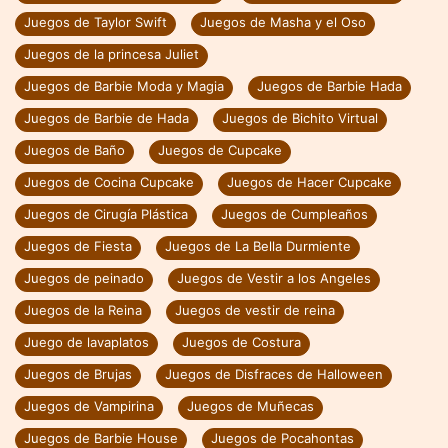
Juegos de Taylor Swift
Juegos de Masha y el Oso
Juegos de la princesa Juliet
Juegos de Barbie Moda y Magia
Juegos de Barbie Hada
Juegos de Barbie de Hada
Juegos de Bichito Virtual
Juegos de Baño
Juegos de Cupcake
Juegos de Cocina Cupcake
Juegos de Hacer Cupcake
Juegos de Cirugía Plástica
Juegos de Cumpleaños
Juegos de Fiesta
Juegos de La Bella Durmiente
Juegos de peinado
Juegos de Vestir a los Angeles
Juegos de la Reina
Juegos de vestir de reina
Juego de lavaplatos
Juegos de Costura
Juegos de Brujas
Juegos de Disfraces de Halloween
Juegos de Vampirina
Juegos de Muñecas
Juegos de Barbie House
Juegos de Pocahontas