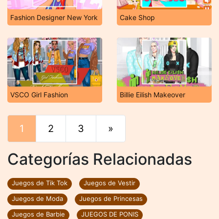
Fashion Designer New York
Cake Shop
VSCO Girl Fashion
Billie Eilish Makeover
1
2
3
»
Final
Categorías Relacionadas
Juegos de Tik Tok
Juegos de Vestir
Juegos de Moda
Juegos de Princesas
Juegos de Barbie
JUEGOS DE PONIS